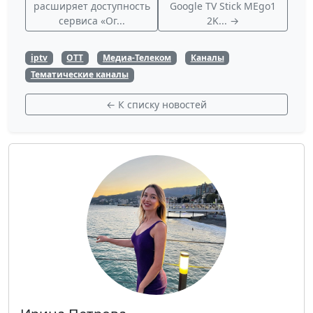
расширяет доступность
Google TV Stick MEgo1
сервиса «Ог...
2K... →
iptv
OTT
Медиа-Телеком
Каналы
Тематические каналы
← К списку новостей