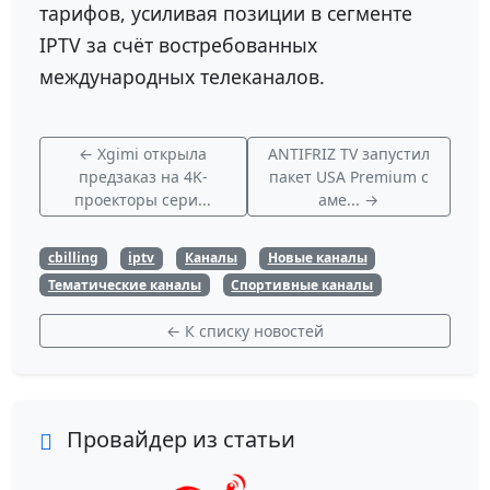
тарифов, усиливая позиции в сегменте
IPTV за счёт востребованных
международных телеканалов.
← Xgimi открыла
ANTIFRIZ TV запустил
предзаказ на 4K-
пакет USA Premium с
проекторы сери...
аме... →
cbilling
iptv
Каналы
Новые каналы
Тематические каналы
Спортивные каналы
← К списку новостей
Провайдер из статьи