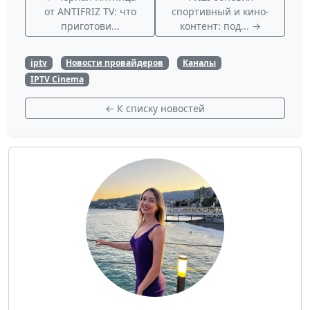
от ANTIFRIZ TV: что
спортивный и кино-
приготови...
контент: под... →
iptv
Новости провайдеров
Каналы
IPTV Cinema
← К списку новостей