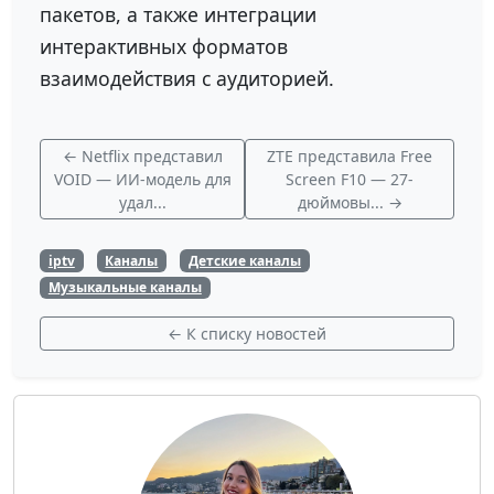
пакетов, а также интеграции
интерактивных форматов
взаимодействия с аудиторией.
← Netflix представил
ZTE представила Free
VOID — ИИ-модель для
Screen F10 — 27-
удал...
дюймовы... →
iptv
Каналы
Детские каналы
Музыкальные каналы
← К списку новостей