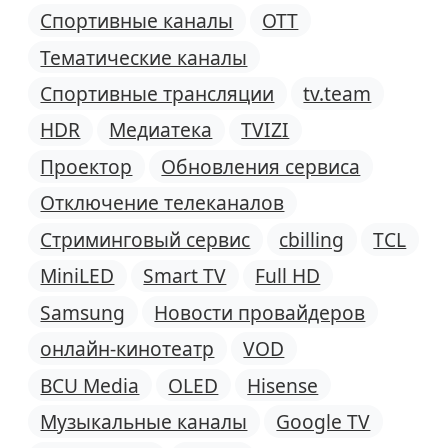
Спортивные каналы
OTT
Тематические каналы
Спортивные трансляции
tv.team
HDR
Медиатека
TVIZI
Проектор
Обновления сервиса
Отключение телеканалов
Стриминговый сервис
cbilling
TCL
MiniLED
Smart TV
Full HD
Samsung
Новости провайдеров
онлайн-кинотеатр
VOD
BCU Media
OLED
Hisense
Музыкальные каналы
Google TV