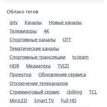
Облако тегов
iptv
Каналы
Новые каналы
Телевизоры
4K
Спортивные каналы
OTT
Тематические каналы
Спортивные трансляции
tv.team
HDR
Медиатека
TVIZI
Проектор
Обновления сервиса
Отключение телеканалов
Стриминговый сервис
cbilling
TCL
MiniLED
Smart TV
Full HD