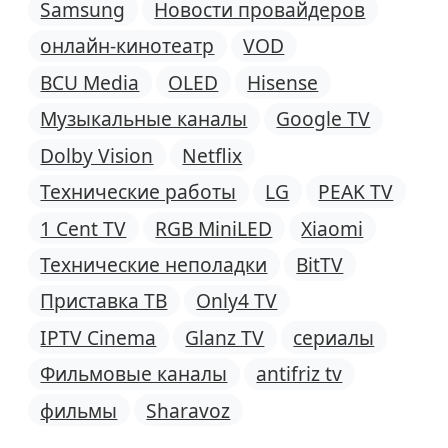
Samsung
Новости провайдеров
онлайн-кинотеатр
VOD
BCU Media
OLED
Hisense
Музыкальные каналы
Google TV
Dolby Vision
Netflix
Технические работы
LG
PEAK TV
1 Cent TV
RGB MiniLED
Xiaomi
Технические неполадки
BitTV
Приставка ТВ
Only4 TV
IPTV Cinema
Glanz TV
сериалы
Фильмовые каналы
antifriz tv
фильмы
Sharavoz